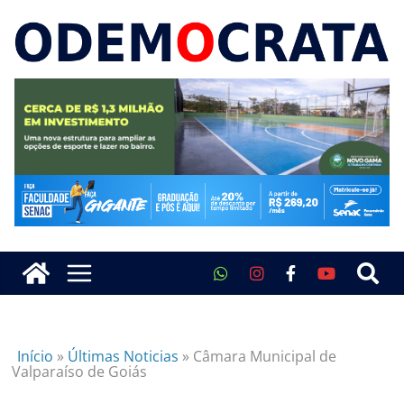
Início
»
Últimas Noticias
»
Câmara Municipal de
Valparaíso de Goiás