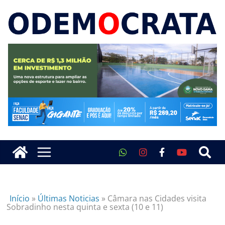
Início
»
Últimas Noticias
»
Câmara nas Cidades visita
Sobradinho nesta quinta e sexta (10 e 11)