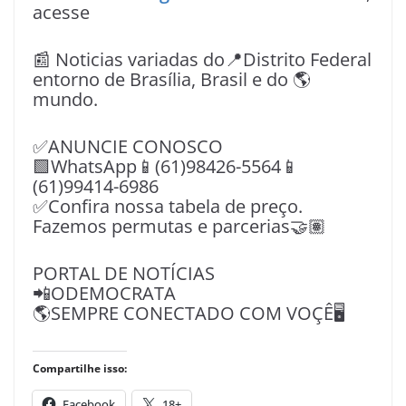
acesse
📰 Noticias variadas do📍Distrito Federal
entorno de Brasília, Brasil e do 🌎
mundo.
✅ANUNCIE CONOSCO
🟩WhatsApp📱(61)98426-5564📱
(61)99414-6986
✅Confira nossa tabela de preço.
Fazemos permutas e parcerias🤝🏽
PORTAL DE NOTÍCIAS
📲ODEMOCRATA
🌎SEMPRE CONECTADO COM VOÇÊ🖥️
Compartilhe isso:
Facebook
18+