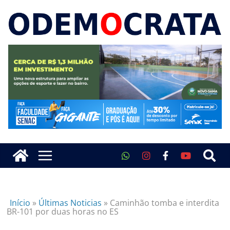
Início
»
Últimas Noticias
»
Caminhão tomba e interdita
BR-101 por duas horas no ES