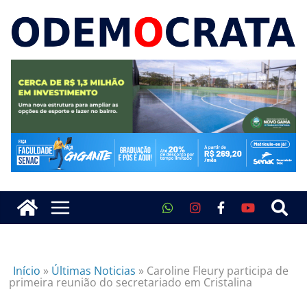
Início
»
Últimas Noticias
»
Caroline Fleury participa de
primeira reunião do secretariado em Cristalina