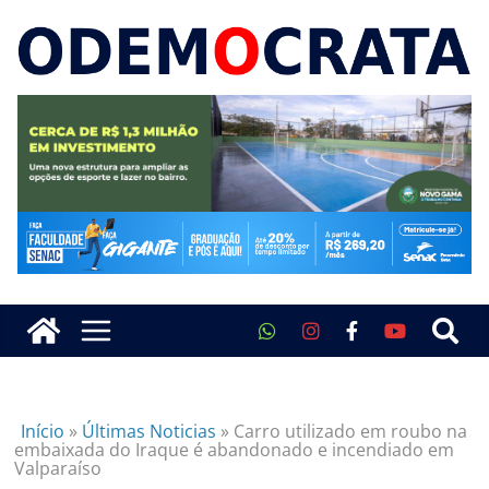
Início
»
Últimas Noticias
»
Carro utilizado em roubo na
embaixada do Iraque é abandonado e incendiado em
Valparaíso