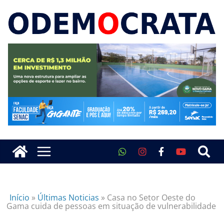
Início
»
Últimas Noticias
»
Casa no Setor Oeste do
Gama cuida de pessoas em situação de vulnerabilidade