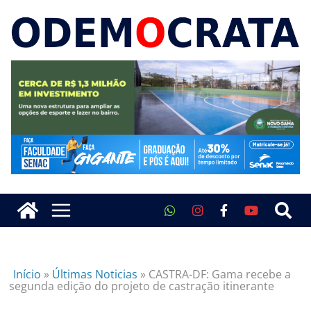
Início
»
Últimas Noticias
»
CASTRA-DF: Gama recebe a
segunda edição do projeto de castração itinerante