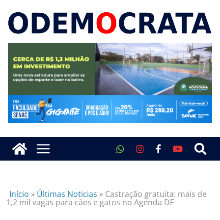
Início
»
Últimas Noticias
»
Castração gratuita: mais de
1,2 mil vagas para cães e gatos no Agenda DF