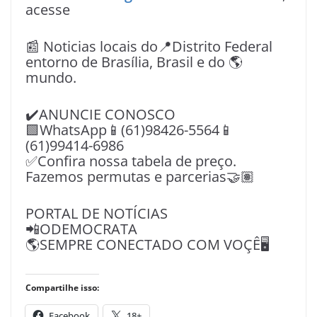
acesse
📰 Noticias locais do📍Distrito Federal
entorno de Brasília, Brasil e do 🌎
mundo.
✔️ANUNCIE CONOSCO
🟩WhatsApp📱(61)98426-5564📱
(61)99414-6986
✅Confira nossa tabela de preço.
Fazemos permutas e parcerias🤝🏽
PORTAL DE NOTÍCIAS
📲ODEMOCRATA
🌎SEMPRE CONECTADO COM VOÇÊ🖥️
Compartilhe isso:
Facebook
18+