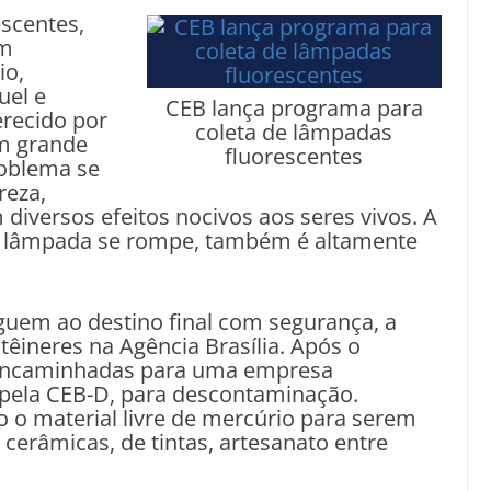
scentes,
om
io,
uel e
CEB lança programa para
erecido por
coleta de lâmpadas
m grande
fluorescentes
oblema se
reza,
diversos efeitos nocivos aos seres vivos. A
a lâmpada se rompe, também é altamente
guem ao destino final com segurança, a
êineres na Agência Brasília. Após o
 encaminhadas para uma empresa
a pela CEB-D, para descontaminação.
o o material livre de mercúrio para serem
e cerâmicas, de tintas, artesanato entre