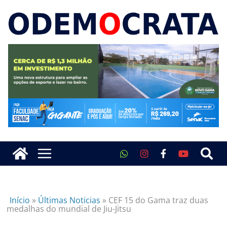
Início
»
Últimas Noticias
»
CEF 15 do Gama traz duas
medalhas do mundial de Jiu-Jitsu