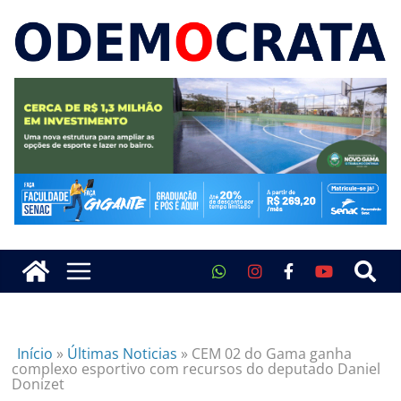
Início
»
Últimas Noticias
»
CEM 02 do Gama ganha
complexo esportivo com recursos do deputado Daniel
Donizet