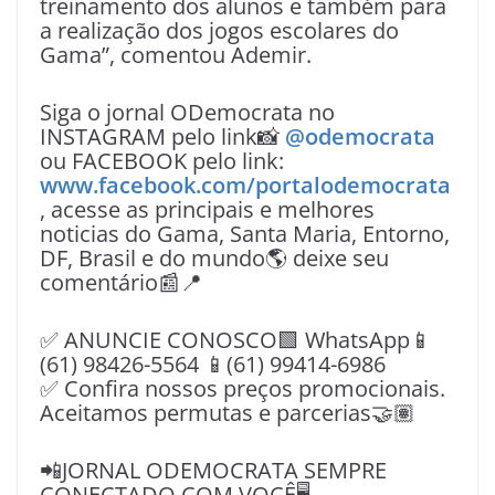
treinamento dos alunos e também para
a realização dos jogos escolares do
Gama”, comentou Ademir.
Siga o jornal ODemocrata no
INSTAGRAM pelo link📸
@odemocrata
ou FACEBOOK pelo link:
www.facebook.com/portalodemocrata
, acesse as principais e melhores
noticias do Gama, Santa Maria, Entorno,
DF, Brasil e do mundo🌎 deixe seu
comentário📰📍
✅ ANUNCIE CONOSCO🟩 WhatsApp📱
(61) 98426-5564 📱(61) 99414-6986
✅ Confira nossos preços promocionais.
Aceitamos permutas e parcerias🤝🏽
📲JORNAL ODEMOCRATA SEMPRE
CONECTADO COM VOÇÊ🖥️