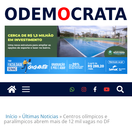
Início
»
Últimas Noticias
»
Centros olímpicos e
paralímpicos abrem mais de 12 mil vagas no DF