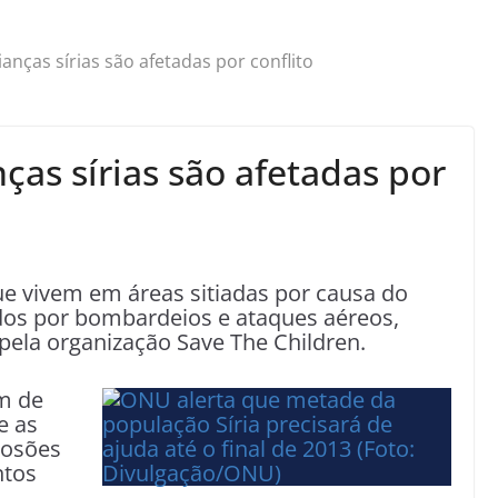
ianças sírias são afetadas por conflito
nças sírias são afetadas por
ue vivem em áreas sitiadas por causa do
ados por bombardeios e ataques aéreos,
 pela organização Save The Children.
êm de
e as
losões
ntos