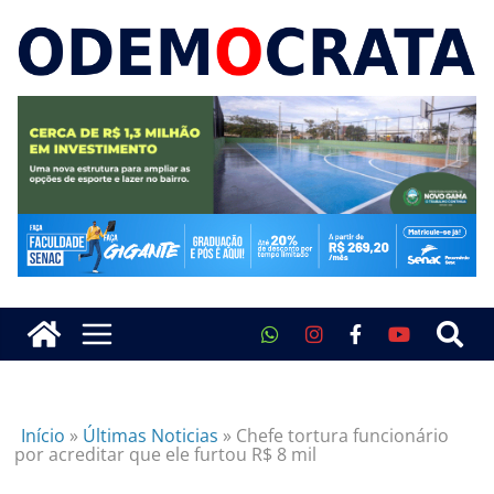
Início
»
Últimas Noticias
»
Chefe tortura funcionário
por acreditar que ele furtou R$ 8 mil