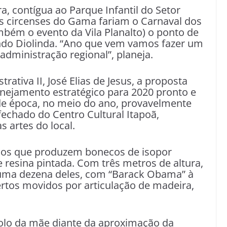
a, contígua ao Parque Infantil do Setor
os circenses do Gama fariam o Carnaval dos
bém o evento da Vila Planalto) o ponto de
undo Diolinda. “Ano que vem vamos fazer um
dministração regional”, planeja.
rativa II, José Elias de Jesus, a proposta
nejamento estratégico para 2020 pronto e
de época, no meio do ano, provavelmente
fechado do Centro Cultural Itapoã,
 artes do local.
esãos que produzem bonecos de isopor
e resina pintada. Com três metros de altura,
ma dezena deles, com “Barack Obama” à
bertos movidos por articulação de madeira,
 colo da mãe diante da aproximação da