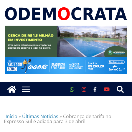
Início
»
Últimas Noticias
»
Cobrança de tarifa no
Expresso Sul é adiada para 3 de abril