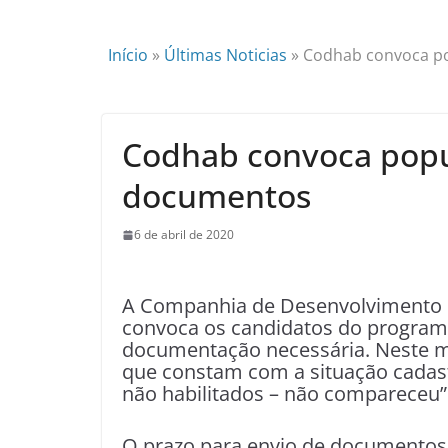
Início
»
Últimas Noticias
»
Codhab convoca po
Codhab convoca popu
documentos
6 de abril de 2020
A Companhia de Desenvolvimento Ha
convoca os candidatos do programa
documentação necessária. Neste 
que constam com a situação cadast
não habilitados – não compareceu”
O prazo para envio de documentos