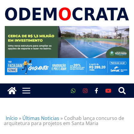
Início
»
Últimas Noticias
»
Codhab lança concurso de
arquitetura para projetos em Santa Maria