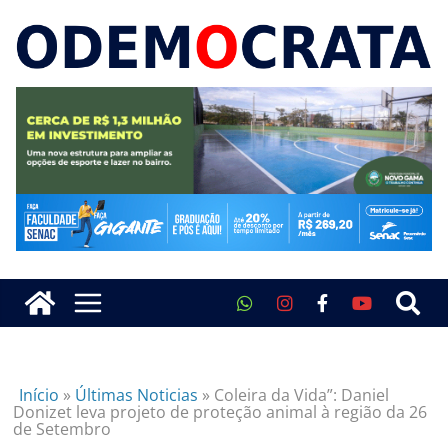
Início
»
Últimas Noticias
»
Coleira da Vida”: Daniel
Donizet leva projeto de proteção animal à região da 26
de Setembro