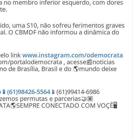
ura no membro inferior esquerdo, com dores
te.
ido, uma S10, não sofreu ferimentos graves
ital. O CBMDF não informou a dinâmica do
lo link
www.instagram.com/odemocrata
om/portalodemocrata , acesse📰noticias
no de Brasília, Brasil e do 🌎mundo deixe
📱(61)98426-5564
📱(61)99414-6986
azemos permutas e parcerias🤝🏽
ATA🌎SEMPRE CONECTADO COM VOÇÊ🖥️