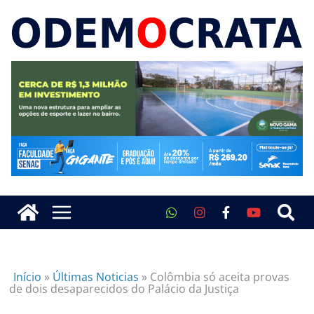
Início
»
Últimas Noticias
»
Colômbia só aceita provas
de dois desaparecidos do Palácio da Justiça