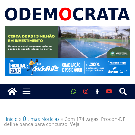
Início
»
Últimas Noticias
»
Com 174 vagas, Procon-DF
define banca para concurso. Veja