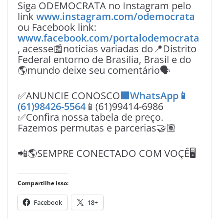
Siga ODEMOCRATA no Instagram pelo
link
www.instagram.com/odemocrata
ou Facebook link:
www.facebook.com/portalodemocrata
, acesse📰noticias variadas do📍Distrito
Federal entorno de Brasília, Brasil e do
🌎mundo deixe seu comentário🗣
✅ANUNCIE CONOSCO
🟩WhatsApp📱
(61)98426-5564
📱(61)99414-6986
✅Confira nossa tabela de preço.
Fazemos permutas e parcerias🤝🏽
📲🌎SEMPRE CONECTADO COM VOÇÊ🖥️
Compartilhe isso:
Facebook
18+