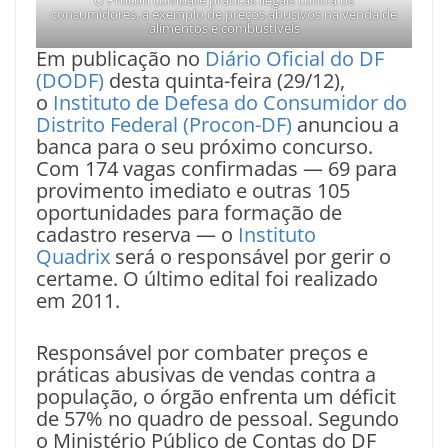
O Procon combate práticas ilegais contra os
consumidores, a exemplo de preços abusivos na venda de
alimentos e combustíveis
Em publicação no
Diário Oficial do DF
(DODF)
desta quinta-feira (29/12),
o
Instituto de Defesa do Consumidor do
Distrito Federal (Procon-DF)
anunciou a
banca para o seu próximo concurso.
Com 174 vagas confirmadas — 69 para
provimento imediato e outras 105
oportunidades para formação de
cadastro reserva — o
Instituto
Quadrix
será o responsável por gerir o
certame. O último edital foi realizado
em 2011.
Responsável por combater preços e
práticas abusivas de vendas contra a
população, o órgão enfrenta um déficit
de 57% no quadro de pessoal. Segundo
o Ministério Público de Contas do DF