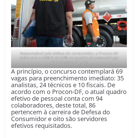
Responsável pela defesa do consumidor, o Procon-DF
sofre com o déficit de 57% no quadro de pessoalHugo
Barreto/Metrópoles
A princípio, o concurso contemplará 69
vagas para preenchimento imediato: 35
analistas, 24 técnicos e 10 fiscais. De
acordo com o Procon-DF, o atual quadro
efetivo de pessoal conta com 94
colaboradores, deste total, 86
pertencem à carreira de Defesa do
Consumidor e oito são servidores
efetivos requisitados.