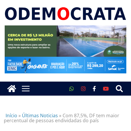
Início
»
Últimas Noticias
»
Com 87,5%, DF tem maior
percentual de pessoas endividadas do país