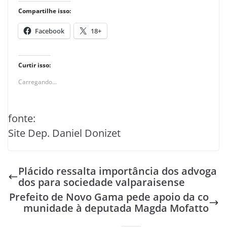
Deixe um comentário
O seu endereço de e-mail não será publicado.
Campos
obrigatórios são marcados com
*
Comentário
*
Nome
*