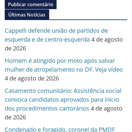
Campanha de multivacinação começa nesta
segunda (3/8) em todo o Brasil
3 de agosto
de 2026
Convenção do MDB homologa candidatura
de Daniel Donizet à Câmara dos Deputados
3 de agosto de 2026
Prefeito do Entorno do DF, Carlinhos do
Mangão declara apoio a Arruda e defende
aliança com Caiado
3 de agosto de 2026
PCDF procura por homem que matou rival
após briga por copo de suco. Veja vídeo
31
de julho de 2026
Homem morre esmagado após carro invadir
distribuidora no Entorno do DF
31 de julho