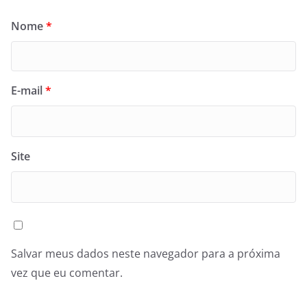
Cappelli defende união de partidos de
esquerda e de centro-esquerda
4 de agosto
de 2026
Homem é atingido por moto após salvar
mulher de atropelamento no DF. Veja vídeo
4 de agosto de 2026
Casamento comunitário: Assistência social
convoca candidatos aprovados para início
dos procedimentos cartorários
4 de agosto
de 2026
Condenado e foragido, coronel da PMDF
recebe salário de R$ 25 mil
3 de agosto de
2026