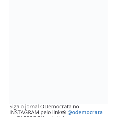
DF, Brasil e do mundo🌎 deixe seu
comentário📰📍
✅ ANUNCIE CONOSCO🟩 WhatsApp📱
(61) 98426-5564 📱(61) 99414-6986
✅ Confira nossos preços promocionais.
Aceitamos permutas e parcerias🤝🏽
📲JORNAL ODEMOCRATA SEMPRE
CONECTADO COM VOÇÊ🖥️
Compartilhe isso:
Facebook
18+