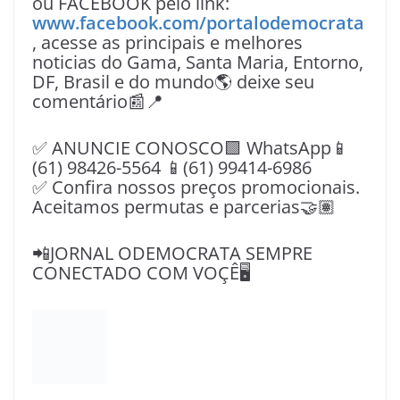
Curtir isso:
Carregando...
fonte:
Site Dep. Daniel Donizet
Plácido ressalta importância dos advoga
dos para sociedade valparaisense
Prefeito de Novo Gama pede apoio da co
munidade à deputada Magda Mofatto
Compartilhe esse post: