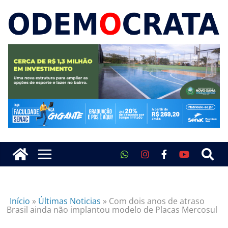
Início
»
Últimas Noticias
»
Com dois anos de atraso
Brasil ainda não implantou modelo de Placas Mercosul