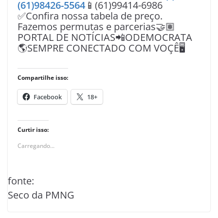
(61)98426-5564
📱(61)99414-6986
✅Confira nossa tabela de preço.
Fazemos permutas e parcerias🤝🏽
PORTAL DE NOTÍCIAS📲ODEMOCRATA
🌎SEMPRE CONECTADO COM VOÇÊ🖥️
Compartilhe isso:
Facebook
18+
Curtir isso:
Carregando...
fonte:
Seco da PMNG