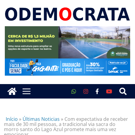
Início
»
Últimas Noticias
»
Com expectativa de receber
mais de 30 mil pessoas, a tradicional via sacra do
morro santo do Lago Azul promete mais uma vez
emocionar