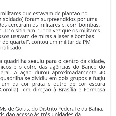
s militares que estavam de plantão no
um soldado) foram surpreendidos por uma
idos cercaram os militares e, com bombas,
e .12 o sitiaram. “Toda vez que os militares
nosos usavam de miras a laser e bombas
r do quartel”, contou um militar da PM
ntificado.
a quadrilha seguiu para o centro da cidade,
nicos e o cofre das agências do Banco do
deral. A ação durou aproximadamente 40
quadrilha se dividiu em dois grupos e fugiu
 um da cor prata e outro de cor escura
orolla) em direção à Brasília e Formosa
s de Goiás, do Distrito Federal e da Bahia,
tis dão acesso às três unidades da