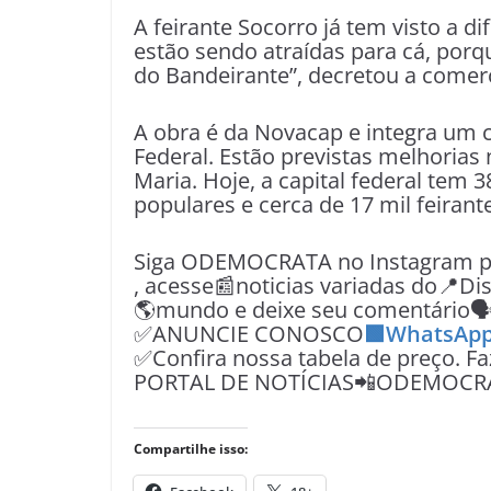
A feirante Socorro já tem visto a 
estão sendo atraídas para cá, porq
do Bandeirante”, decretou a comer
A obra é da Novacap e integra um c
Federal. Estão previstas melhorias
Maria. Hoje, a capital federal tem
populares e cerca de 17 mil feirant
Siga ODEMOCRATA no Instagram pe
, acesse📰noticias variadas do📍Dist
🌎mundo e deixe seu comentário
✅ANUNCIE CONOSCO
🟩WhatsApp
✅Confira nossa tabela de preço. F
PORTAL DE NOTÍCIAS📲ODEMOCR
Compartilhe isso: