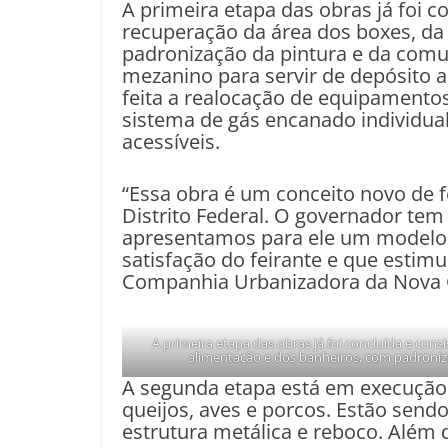
A primeira etapa das obras já foi c
recuperação da área dos boxes, da
padronização da pintura e da comu
mezanino para servir de depósito 
feita a realocação de equipamentos 
sistema de gás encanado individua
acessíveis.
“Essa obra é um conceito novo de
Distrito Federal. O governador tem
apresentamos para ele um modelo n
satisfação do feirante e que estimu
Companhia Urbanizadora da Nova Ca
A primeira etapa das obras já foi concluída e con
alimentação e dos banheiros, com padronizaç
A segunda etapa está em execução 
queijos, aves e porcos. Estão sendo
estrutura metálica e reboco. Além d