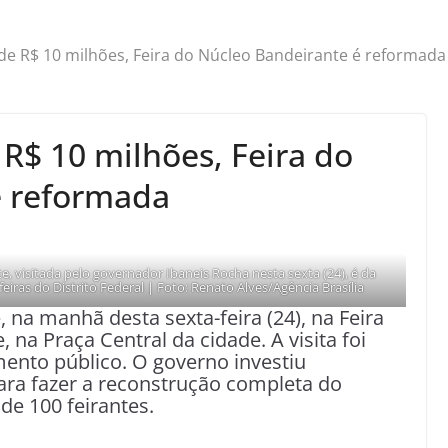
e R$ 10 milhões, Feira do Núcleo Bandeirante é reformada
R$ 10 milhões, Feira do
é reformada
, visitada pelo governador Ibaneis Rocha nesta sexta (24), é da
iras do Distrito Federal | Foto: Renato Alves/Agência Brasília
 na manhã desta sexta-feira (24), na Feira
na Praça Central da cidade. A visita foi
ento público. O governo investiu
ra fazer a reconstrução completa do
de 100 feirantes.