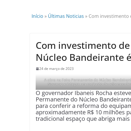
Início
»
Últimas Noticias
»
Com investimento d
Com investimento de 
Núcleo Bandeirante 
24 de março de 2023
A obra na Feira Permanente do Núcleo Bandeirante
Novacap e integra um conjunto de reformas de fe
O governador Ibaneis Rocha esteve,
Permanente do Núcleo Bandeirante, 
para conferir a reforma do equipam
aproximadamente R$ 10 milhões pa
tradicional espaço que abriga mais 