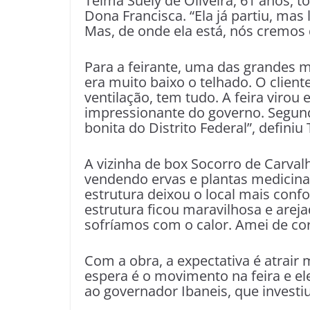
Telma Suely de Oliveira, 61 anos, 
Dona Francisca. “Ela já partiu, mas
Mas, de onde ela está, nós cremos q
Para a feirante, uma das grandes m
era muito baixo o telhado. O clien
ventilação, tem tudo. A feira virou 
impressionante do governo. Segund
bonita do Distrito Federal”, definiu
A vizinha de box Socorro de Carval
vendendo ervas e plantas medicinai
estrutura deixou o local mais conf
estrutura ficou maravilhosa e areja
sofríamos com o calor. Amei de co
Com a obra, a expectativa é atrair
espera é o movimento na feira e ele
ao governador Ibaneis, que investi