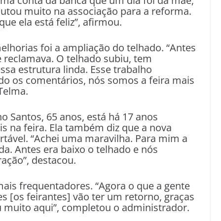
toma conta da banca que um dia foi da mãe,
 lutou muito na associação para a reforma.
ue ela está feliz”, afirmou.
elhorias foi a ampliação do telhado. “Antes
te reclamava. O telhado subiu, tem
essa estrutura linda. Esse trabalho
o os comentários, nós somos a feira mais
 Telma.
ho Santos, 65 anos, está há 17 anos
s na feira. Ela também diz que a nova
ortável. “Achei uma maravilha. Para mim a
da. Antes era baixo o telhado e nós
ração”, destacou.
 mais frequentadores. “Agora o que a gente
s [os feirantes] vão ter um retorno, graças
u muito aqui”, completou o administrador.