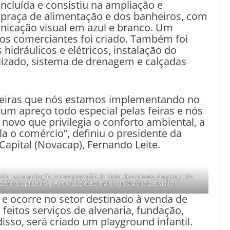
oncluída e consistiu na ampliação e
 praça de alimentação e dos banheiros, com
nicação visual em azul e branco. Um
aos comerciantes foi criado. Também foi
hidráulicos e elétricos, instalação do
lizado, sistema de drenagem e calçadas
 feiras que nós estamos implementando no
 um apreço todo especial pelas feiras e nós
ovo que privilegia o conforto ambiental, a
la o comércio”, definiu o presidente da
pital (Novacap), Fernando Leite.
sistiu na ampliação e recuperação da área dos boxes, da praça de
ão da pintura | Foto: Lúcio Bernardo Jr./Agência Brasília
e ocorre no setor destinado à venda de
 feitos serviços de alvenaria, fundação,
isso, será criado um playground infantil.