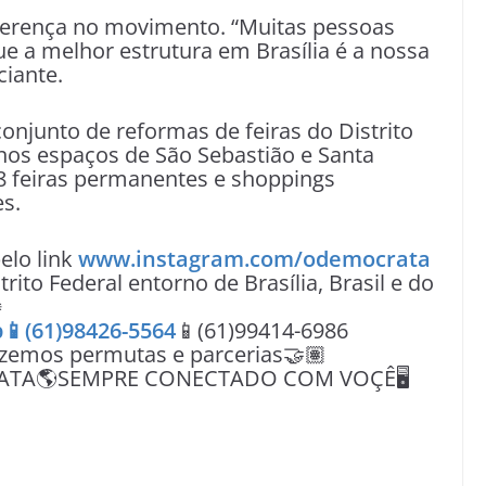
diferença no movimento. “Muitas pessoas
ue a melhor estrutura em Brasília é a nossa
ciante.
onjunto de reformas de feiras do Distrito
 nos espaços de São Sebastião e Santa
 38 feiras permanentes e shoppings
es.
lo link
www.instagram.com/odemocrata
rito Federal entorno de Brasília, Brasil e do

📱(61)98426-5564
📱(61)99414-6986
azemos permutas e parcerias🤝🏽
ATA🌎SEMPRE CONECTADO COM VOÇÊ🖥️