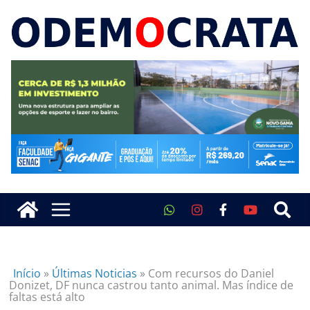
Início
»
Últimas Noticias
»
Com recursos do Daniel
Donizet, DF nunca castrou tanto animal. Mas índice de
faltas está alto