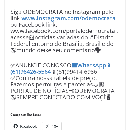
Siga ODEMOCRATA no Instagram pelo
link
www.instagram.com/odemocrata
ou Facebook link:
www.facebook.com/portalodemocrata ,
acesse📰noticias variadas do📍Distrito
Federal entorno de Brasília, Brasil e do
🌎mundo deixe seu comentário🗣
✅ANUNCIE CONOSCO
🟩WhatsApp📱
(61)98426-5564
📱(61)99414-6986
✅Confira nossa tabela de preço.
Fazemos permutas e parcerias🤝🏽
PORTAL DE NOTÍCIAS📲ODEMOCRATA
🌎SEMPRE CONECTADO COM VOÇÊ🖥️
Compartilhe isso:
Facebook
18+