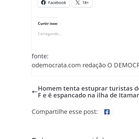
Facebook
18+
Curtir isso:
Carregando...
fonte:
odemocrata.com redação O DEMOC
Homem tenta estuprar turistas d
F e é espancado na ilha de Itama
Compartilhe esse post: