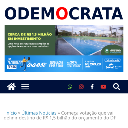
Início
»
Últimas Noticias
»
Começa votação que vai
definir destino de R$ 1,5 bilhão do orçamento do DF