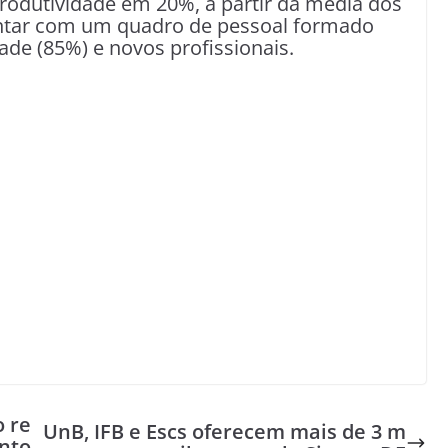
rodutividade em 20%, a partir da média dos
 contar com um quadro de pessoal formado
ade (85%) e novos profissionais.
o re
UnB, IFB e Escs oferecem mais de 3 m
nto