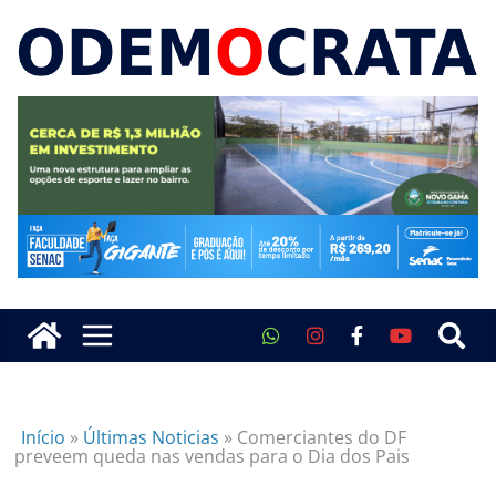
Início
»
Últimas Noticias
»
Comerciantes do DF
preveem queda nas vendas para o Dia dos Pais