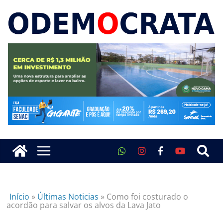
Início
»
Últimas Noticias
»
Como foi costurado o
acordão para salvar os alvos da Lava Jato