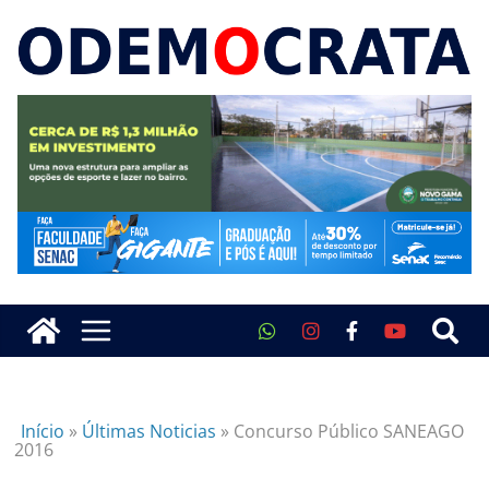
Início
»
Últimas Noticias
»
Concurso Público SANEAGO
2016