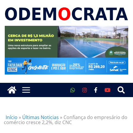
Início
»
Últimas Noticias
»
Confiança do empresário do
comércio cresce 2,2%, diz CNC