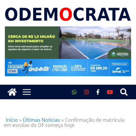
Início
»
Últimas Noticias
»
Confirmação de matrícula
em escolas do DF começa hoje