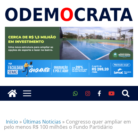
Início
»
Últimas Noticias
»
Congresso quer ampliar em
pelo menos R$ 100 milhões o Fundo Partidário