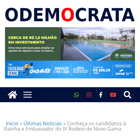
Início
»
Últimas Noticias
»
Conheça os candidatos à
Rainha e Embaixador do IV Rodeio de Novo Gama