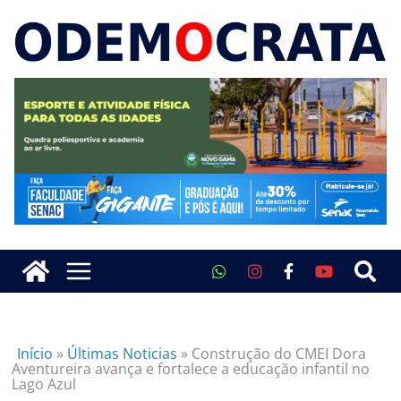
Início
»
Últimas Noticias
»
Construção do CMEI Dora
Aventureira avança e fortalece a educação infantil no
Lago Azul