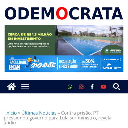
Início
»
Últimas Noticias
»
Contra prisão, PT
pressionou governo para Lula ser ministro, revela
áudio