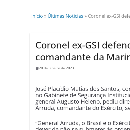
Início
»
Últimas Noticias
»
Coronel ex-GSI de
Coronel ex-GSI defen
comandante da Mari
20 de janeiro de 2023
José Placídio Matias dos Santos, c
no Gabinete de Segurança Instituci
general Augusto Heleno, pediu dire
Arruda, comandante do Exército, se
“General Arruda, o Brasil e o Exér
dever de não se submeter às ordens