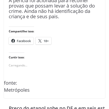
A perícia foi acionada para recolher
provas que possam levar à solução do
crime. Ainda não há identificação da
criança e de seus pais.
Compartilhe isso:
Facebook
18+
Curtir isso:
Carregando...
fonte:
Metrópoles
Preço do etanol sobe no DF e em seis est