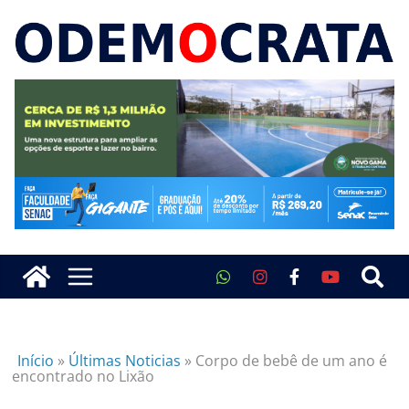
Início
»
Últimas Noticias
»
Corpo de bebê de um ano é
encontrado no Lixão