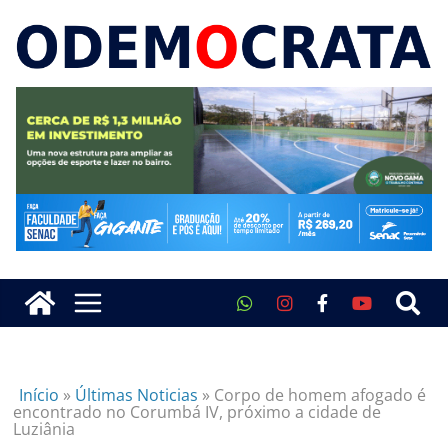
Início
»
Últimas Noticias
»
Corpo de homem afogado é
encontrado no Corumbá IV, próximo a cidade de
Luziânia