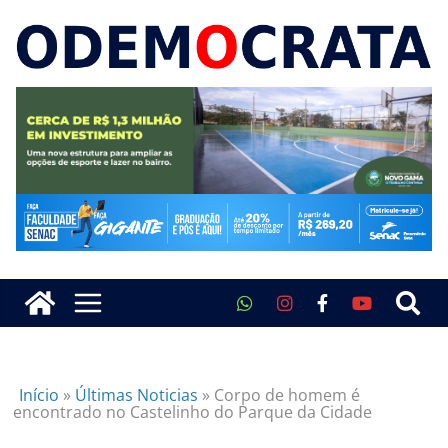
Início
»
Últimas Noticias
»
Corpo de homem é
encontrado no Castelinho do Parque da Cidade