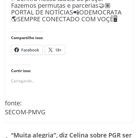
Fazemos permutas e parcerias🤝🏽
PORTAL DE NOTÍCIAS📲ODEMOCRATA
🌎SEMPRE CONECTADO COM VOÇÊ🖥️
Compartilhe isso:
Facebook
18+
Curtir isso:
Carregando...
fonte:
SECOM-PMVG
“Muita alegria”, diz Celina sobre PGR ser