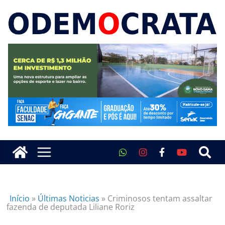
Início
»
Últimas Noticias
»
Criminosos tentam assaltar
fazenda de deputada Liliane Roriz