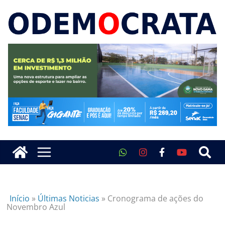
Início
»
Últimas Noticias
»
Cronograma de ações do
Novembro Azul