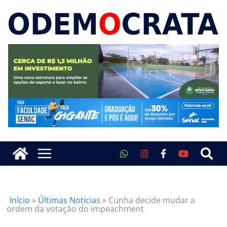
Início
»
Últimas Noticias
»
Cunha decide mudar a
ordem da votação do impeachment