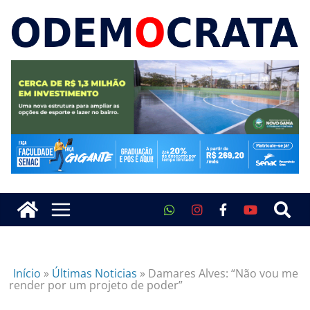
Início
»
Últimas Noticias
»
Damares Alves: “Não vou me
render por um projeto de poder”